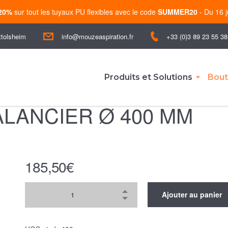
-20%
sur tout les tuyaux PU flexibles avec le code
SUMMER20
- Du 16 j
ttolsheim
+33 (0)3 89 23 55 38
info@mouzeaspiration.fr
Produits et Solutions
Bout
ALANCIER Ø 400 MM
185,50
€
Ajouter au panier