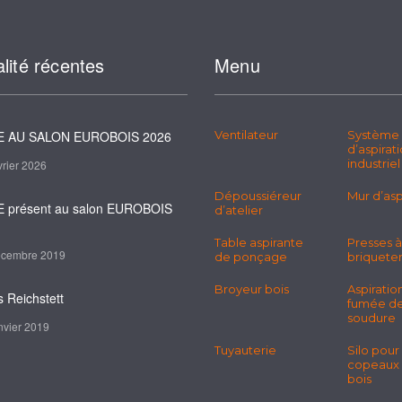
lité récentes
Menu
 AU SALON EUROBOIS 2026
Ventilateur
Système
d’aspirat
industriel
vrier 2026
Dépoussiéreur
Mur d’asp
 présent au salon EUROBOIS
d’atelier
Table aspirante
Presses à
écembre 2019
de ponçage
briquete
Broyeur bois
Aspiratio
s Reichstett
fumée d
soudure
nvier 2019
Tuyauterie
Silo pour
copeaux
bois