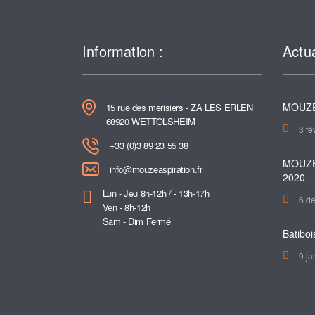
Information :
Actua
MOUZE
15 rue des merisiers - ZA LES ERLEN
68920 WETTOLSHEIM
3 fé
+33 (0)3 89 23 55 38
MOUZE
info@mouzeaspiration.fr
2020
Lun - Jeu 8h-12h / - 13h-17h
6 d
Ven - 8h-12h
Sam - Dim Fermé
Batiboi
9 ja