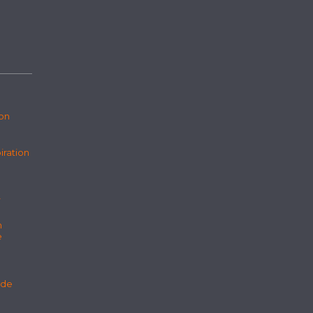
ion
iration
r
n
e
 de