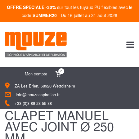
OFFRE SPECIALE -20%
sur tout les tuyaux PU flexibles avec le
code
SUMMER20
- Du 16 juillet au 31 août 2026
0
Mon compte
ZA Les Erlen, 68920 Wettolsheim
info@mouzeaspiration.fr
+33 (0)3 89 23 55 38
CLAPET MANUEL
AVEC JOINT Ø 250
MM