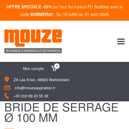
OFFRE SPECIALE -20%
sur tout les tuyaux PU flexibles avec le
code
SUMMER20
- Du 16 juillet au 31 août 2026
0
Mon compte
ZA Les Erlen, 68920 Wettolsheim
info@mouzeaspiration.fr
+33 (0)3 89 23 55 38
BRIDE DE SERRAGE
Ø 100 MM