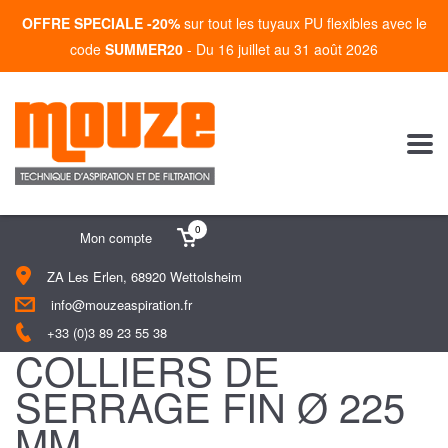
OFFRE SPECIALE -20%
sur tout les tuyaux PU flexibles avec le
code
SUMMER20
- Du 16 juillet au 31 août 2026
0
Mon compte
ZA Les Erlen, 68920 Wettolsheim
info@mouzeaspiration.fr
+33 (0)3 89 23 55 38
COLLIERS DE
SERRAGE FIN Ø 225
MM