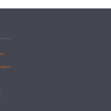
ion
iration
r
n
e