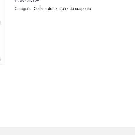
UGS :
cf-125
Catégorie:
Colliers de fixation / de suspente