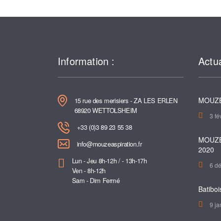
Information :
Actua
MOUZE
15 rue des merisiers - ZA LES ERLEN
68920 WETTOLSHEIM
3 fé
+33 (0)3 89 23 55 38
MOUZE
info@mouzeaspiration.fr
2020
Lun - Jeu 8h-12h / - 13h-17h
6 d
Ven - 8h-12h
Sam - Dim Fermé
Batiboi
9 ja