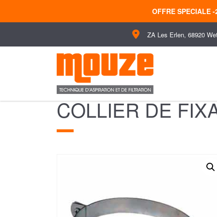
OFFRE SPECIALE 
ZA Les Erlen, 68920 We
COLLIER DE FIX