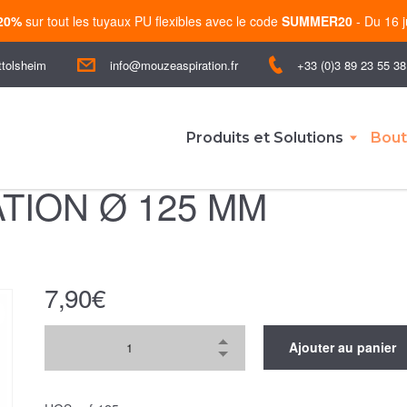
-20%
sur tout les tuyaux PU flexibles avec le code
SUMMER20
- Du 16 j
ttolsheim
+33 (0)3 89 23 55 38
info@mouzeaspiration.fr
Produits et Solutions
Bout
ATION Ø 125 MM
7,90
€
Ajouter au panier