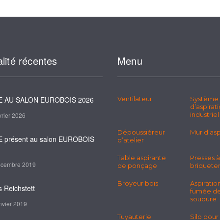
lité récentes
Menu
 AU SALON EUROBOIS 2026
Ventilateur
Système
d’aspirat
industriel
vrier 2026
Dépoussiéreur
Mur d’asp
 présent au salon EUROBOIS
d’atelier
Table aspirante
Presses à
écembre 2019
de ponçage
briquete
Broyeur bois
Aspiratio
s Reichstett
fumée d
soudure
nvier 2019
Tuyauterie
Silo pour