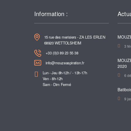
Information :
Actua
MOUZE
15 rue des merisiers - ZA LES ERLEN
68920 WETTOLSHEIM
3 fé
+33 (0)3 89 23 55 38
MOUZE
info@mouzeaspiration.fr
2020
Lun - Jeu 8h-12h / - 13h-17h
6 d
Ven - 8h-12h
Sam - Dim Fermé
Batiboi
9 ja