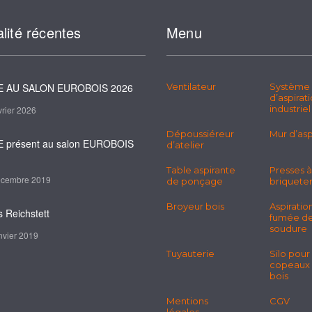
lité récentes
Menu
 AU SALON EUROBOIS 2026
Ventilateur
Système
d’aspirat
industriel
vrier 2026
Dépoussiéreur
Mur d’asp
 présent au salon EUROBOIS
d’atelier
Table aspirante
Presses à
écembre 2019
de ponçage
briquete
Broyeur bois
Aspiratio
s Reichstett
fumée d
soudure
nvier 2019
Tuyauterie
Silo pour
copeaux
bois
Mentions
CGV