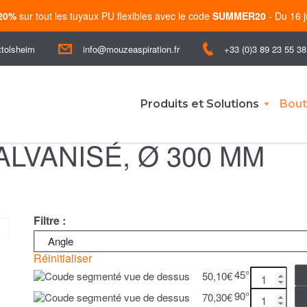
-20%
sur tout les tuyaux PU flexibles avec le code
SUMMER20
- Du 16 j
ttolsheim
+33 (0)3 89 23 55 38
info@mouzeaspiration.fr
Produits et Solutions
Bout
LVANISÉ, Ø 300 MM
Filtre :
Angle
Réinitialiser
45°
50,10
€
90°
70,30
€