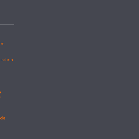
ion
iration
r
n
e
 de