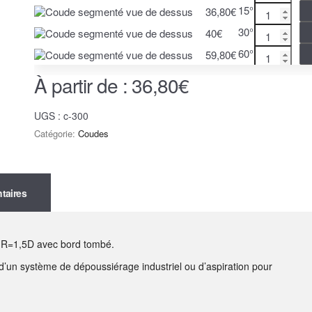
15°
36,80
€
30°
40
€
60°
59,80
€
À partir de :
36,80
€
UGS :
c-300
Catégorie:
Coudes
taires
 R=1,5D avec bord tombé.
on d’un système de dépoussiérage industriel ou d’aspiration pour