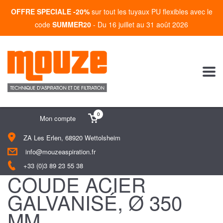
OFFRE SPECIALE -20%
sur tout les tuyaux PU flexibles avec le
code
SUMMER20
- Du 16 juillet au 31 août 2026
0
Mon compte
ZA Les Erlen, 68920 Wettolsheim
info@mouzeaspiration.fr
+33 (0)3 89 23 55 38
COUDE ACIER
GALVANISÉ, Ø 350
MM