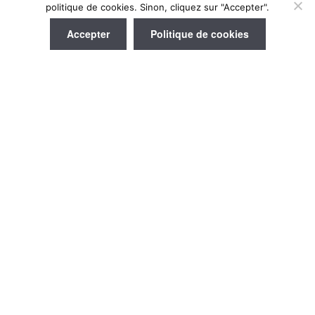
Menu
politique de cookies. Sinon, cliquez sur "Accepter".
Accepter
Politique de cookies
Ventilateur
Système d’aspiration
industriel
Dépoussiéreur d’atelier
Mur d’aspiration
Table aspirante de ponçage
Presses à briqueter
Broyeur bois
Aspiration fumée de soudure
Tuyauterie
Silo pour copeaux de bois
Mentions légales
CGV
Politique des cookies
Newsletter
© 2026 Copyright © Mouze Sarl. All rights reserved