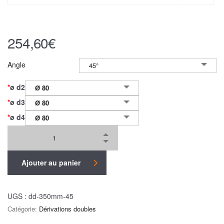
254,60
€
Angle
45°
*
ø d2
Ø 80
*
ø d3
Ø 80
*
ø d4
Ø 80
Ajouter au panier
UGS :
dd-350mm-45
Catégorie:
Dérivations doubles