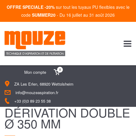
OFFRE SPECIALE -20%
sur tout les tuyaux PU flexibles avec le
code
SUMMER20
- Du 16 juillet au 31 août 2026
0
Mon compte
ZA Les Erlen, 68920 Wettolsheim
info@mouzeaspiration.fr
+33 (0)3 89 23 55 38
DÉRIVATION DOUBLE
Ø 350 MM