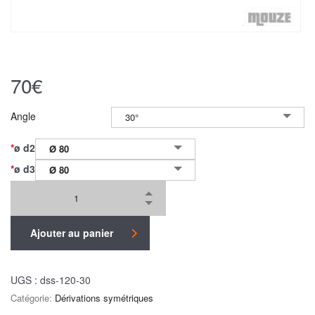
70
€
Angle
30°
*
ø d2
Ø 80
*
ø d3
Ø 80
Ajouter au panier
UGS :
dss-120-30
Catégorie:
Dérivations symétriques