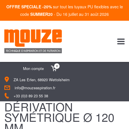
OFFRE SPECIALE -20%
sur tout les tuyaux PU flexibles avec le
code
SUMMER20
- Du 16 juillet au 31 août 2026
0
Mon compte
ZA Les Erlen, 68920 Wettolsheim
info@mouzeaspiration.fr
+33 (0)3 89 23 55 38
DÉRIVATION
SYMÉTRIQUE Ø 120
MM