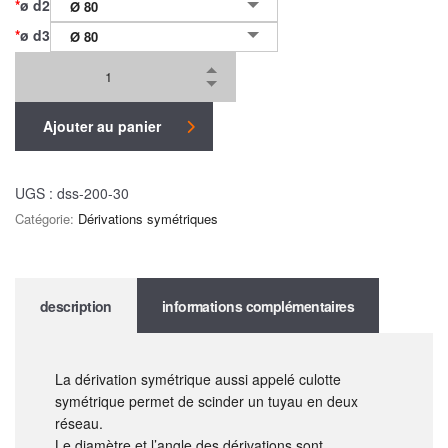
*
ø d2
Ø 80
*
ø d3
Ø 80
Ajouter au panier
UGS :
dss-200-30
Catégorie:
Dérivations symétriques
description
informations complémentaires
La dérivation symétrique aussi appelé culotte
symétrique permet de scinder un tuyau en deux
réseau.
Le diamètre et l’angle des dérivations sont