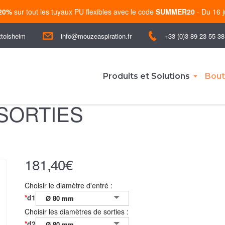
-20%
sur tout les tuyaux PU flexibles avec le code
SUMMER20
- Du 16 j
ttolsheim
+33 (0)3 89 23 55 38
info@mouzeaspiration.fr
Produits et Solutions
Bout
 SORTIES
181,40
€
Choisir le diamètre d'entré :
*
d1
Ø 80 mm
Choisir les diamètres de sorties :
*
d2
Ø 80 mm