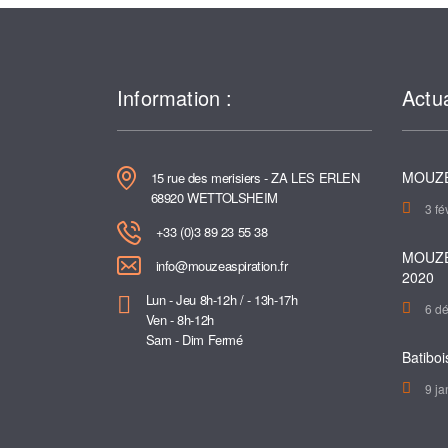
Information :
Actua
MOUZE
15 rue des merisiers - ZA LES ERLEN
68920 WETTOLSHEIM
3 fé
+33 (0)3 89 23 55 38
MOUZE
info@mouzeaspiration.fr
2020
Lun - Jeu 8h-12h / - 13h-17h
6 d
Ven - 8h-12h
Sam - Dim Fermé
Batiboi
9 ja