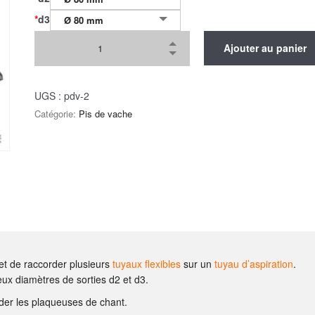
*
d3
Ø 80 mm
Ajouter au panier
UGS :
pdv-2
Catégorie:
Pis de vache
et de raccorder plusieurs
tuyaux flexibles
sur un
tuyau d’aspiration
.
deux diamètres de sorties d2 et d3.
rder les plaqueuses de chant.