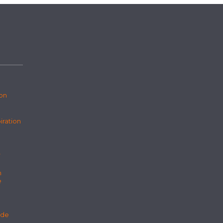
ion
iration
r
n
e
 de