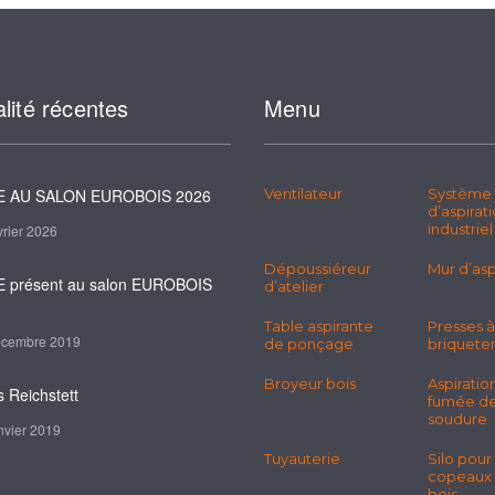
lité récentes
Menu
 AU SALON EUROBOIS 2026
Ventilateur
Système
d’aspirat
industriel
vrier 2026
Dépoussiéreur
Mur d’asp
 présent au salon EUROBOIS
d’atelier
Table aspirante
Presses à
écembre 2019
de ponçage
briquete
Broyeur bois
Aspiratio
s Reichstett
fumée d
soudure
nvier 2019
Tuyauterie
Silo pour
copeaux
bois