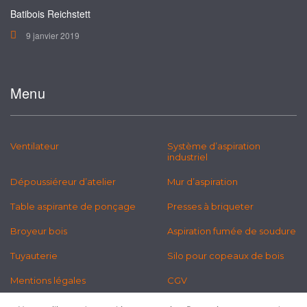
Batibois Reichstett
9 janvier 2019
Menu
Ventilateur
Système d’aspiration
industriel
Dépoussiéreur d’atelier
Mur d’aspiration
Table aspirante de ponçage
Presses à briqueter
Broyeur bois
Aspiration fumée de soudure
Tuyauterie
Silo pour copeaux de bois
Mentions légales
CGV
Politique des cookies
Newsletter