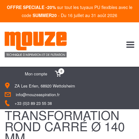
OFFRE SPECIALE -20%
sur tout les tuyaux PU flexibles avec le
code
SUMMER20
- Du 16 juillet au 31 août 2026
0
Mon compte
ZA Les Erlen, 68920 Wettolsheim
info@mouzeaspiration.fr
+33 (0)3 89 23 55 38
TRANSFORMATION
ROND CARRÉ Ø 140
MM