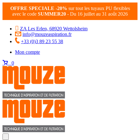
OFFRE SPECIALE -20%
sur tout les tuyaux PU flexibles
avec le code
SUMMER20
- Du 16 juillet au 31 août 2026
ZA Les Erlen, 68920 Wettolsheim
info@mouzeaspiration.fr
+33 (0)3 89 23 55 38
Mon compte
0