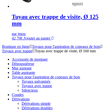
Tuyau avec trappe de visite, Ø 125
mm
par jmou
42,70
€
Ajouter au panier
Boutique en ligne
Tuyaux pour l'aspiration de copeaux de bois
Tuyaux avec trappe
Tuyau avec trappe de visite, Ø 160 mm
Accessoire de montage
Dépoussiéreur
Mur aspirant
Table aspirante
Tuyaux pour l'aspiration de copeaux de bois
Tuyaux galvanisés
Tuyaux avec trappe
Silencieux
Coudes
Dérivations
Dérivations simple
Dérivations doubles