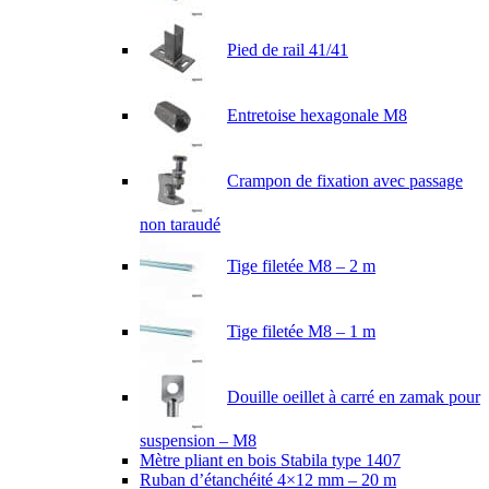
Pied de rail 41/41
Entretoise hexagonale M8
Crampon de fixation avec passage
non taraudé
Tige filetée M8 – 2 m
Tige filetée M8 – 1 m
Douille oeillet à carré en zamak pour
suspension – M8
Mètre pliant en bois Stabila type 1407
Ruban d’étanchéité 4×12 mm – 20 m