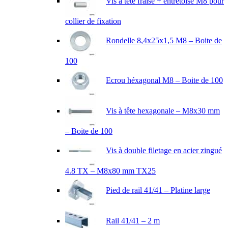
Vis à tête fraisé + entretoise M8 pour
collier de fixation
Rondelle 8,4x25x1,5 M8 – Boite de
100
Ecrou héxagonal M8 – Boite de 100
Vis à tête hexagonale – M8x30 mm
– Boite de 100
Vis à double filetage en acier zingué
4.8 TX – M8x80 mm TX25
Pied de rail 41/41 – Platine large
Rail 41/41 – 2 m