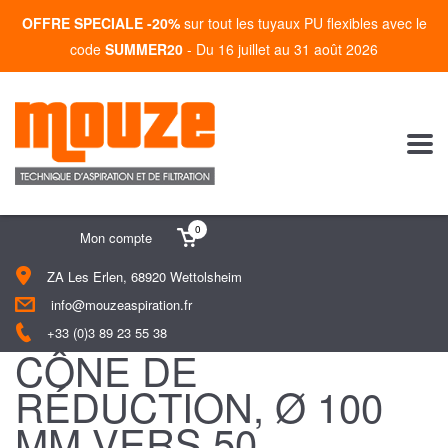
OFFRE SPECIALE -20%
sur tout les tuyaux PU flexibles avec le
code
SUMMER20
- Du 16 juillet au 31 août 2026
0
Mon compte
ZA Les Erlen, 68920 Wettolsheim
info@mouzeaspiration.fr
+33 (0)3 89 23 55 38
CÔNE DE
RÉDUCTION, Ø 100
MM VERS 50