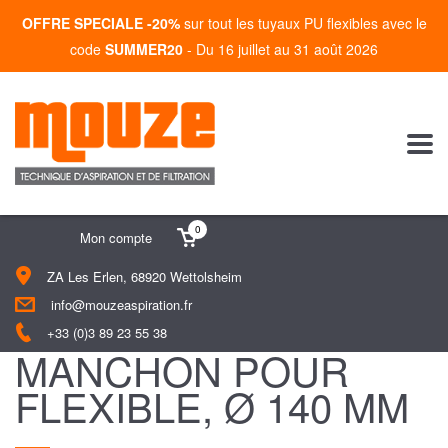
OFFRE SPECIALE -20%
sur tout les tuyaux PU flexibles avec le
code
SUMMER20
- Du 16 juillet au 31 août 2026
0
Mon compte
ZA Les Erlen, 68920 Wettolsheim
info@mouzeaspiration.fr
+33 (0)3 89 23 55 38
MANCHON POUR
FLEXIBLE, Ø 140 MM