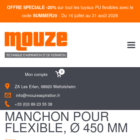
OFFRE SPECIALE -20%
sur tout les tuyaux PU flexibles avec le
code
SUMMER20
- Du 16 juillet au 31 août 2026
0
Mon compte
ZA Les Erlen, 68920 Wettolsheim
info@mouzeaspiration.fr
+33 (0)3 89 23 55 38
MANCHON POUR
FLEXIBLE, Ø 450 MM