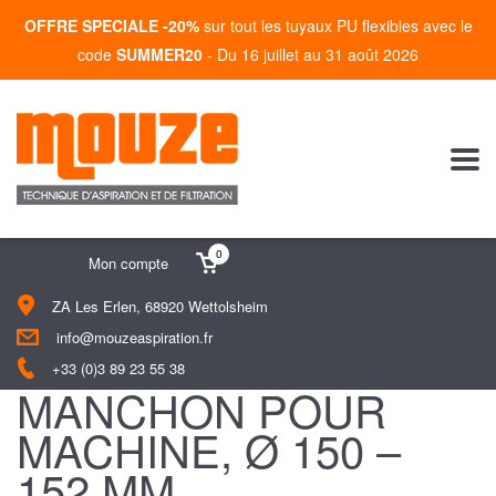
OFFRE SPECIALE -20%
sur tout les tuyaux PU flexibles avec le
code
SUMMER20
- Du 16 juillet au 31 août 2026
0
Mon compte
ZA Les Erlen, 68920 Wettolsheim
info@mouzeaspiration.fr
+33 (0)3 89 23 55 38
MANCHON POUR
MACHINE, Ø 150 –
152 MM