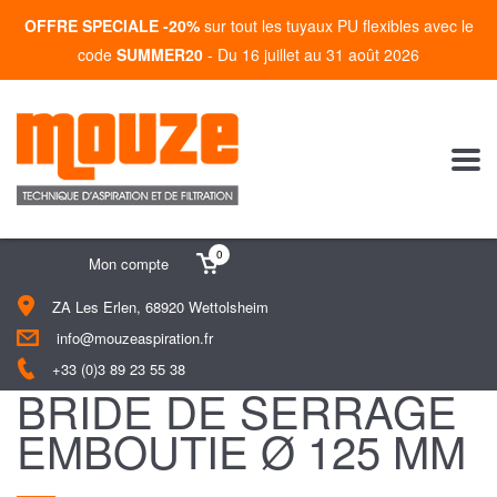
OFFRE SPECIALE -20%
sur tout les tuyaux PU flexibles avec le
code
SUMMER20
- Du 16 juillet au 31 août 2026
0
Mon compte
ZA Les Erlen, 68920 Wettolsheim
info@mouzeaspiration.fr
+33 (0)3 89 23 55 38
BRIDE DE SERRAGE
EMBOUTIE Ø 125 MM