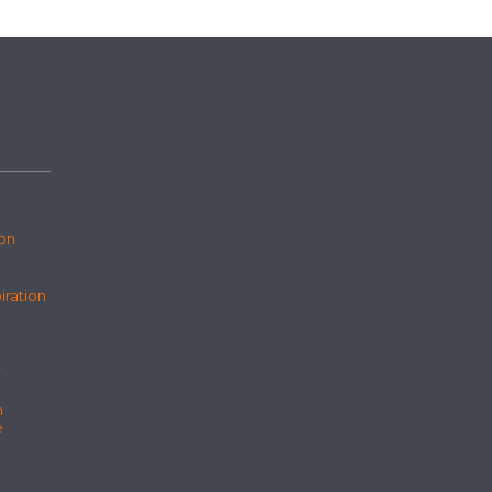
ion
iration
r
n
e